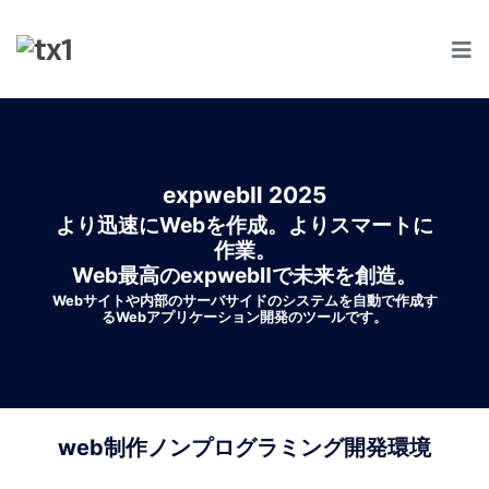
コンテンツにスキップする
HOME
MENU2
MENU3
expwebⅡ 2025
MENU4
より迅速にWebを作成。よりスマートに
作業。
MAIL
Web最高のexpwebⅡで未来を創造。
Webサイトや内部のサーバサイドのシステムを自動で作成す
るWebアプリケーション開発のツールです。
web制作ノンプログラミング開発環境